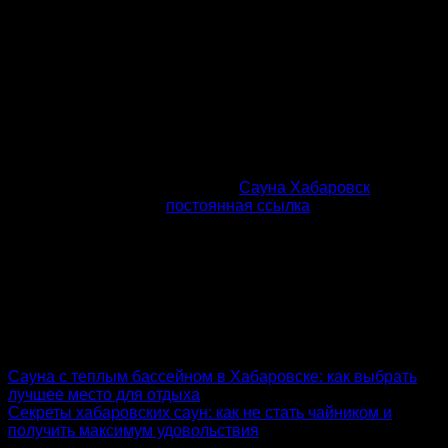
Эта запись была размещена в
Сауна Хабаровск
.
Добавить в закладки
постоянная ссылка
.
admin
Сауна с теплым бассейном в Хабаровске: как выбрать
лучшее место для отдыха
Секреты хабаровских саун: как не стать чайником и
получить максимум удовольствия