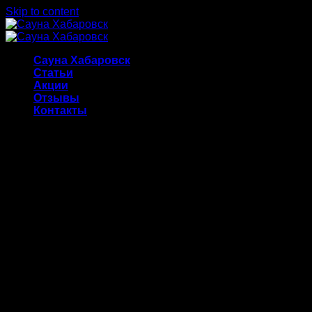
Skip to content
Сауна Хабаровск
Статьи
Акции
Отзывы
Контакты
Сауна Хабаровск
Если Вы искали в интернете Сауна
Хабаровск, то это к нам. У нас 3 сауны в
Хабаровске.
Цена: 1990 — 3990 руб/час. Privateoff — это популярные
сауны в Хабаровске. Мы гарантируем вам чистую сауну и
хорошее настроение. Работаем круглосуточно. Выбирайте
сауну и звоните!