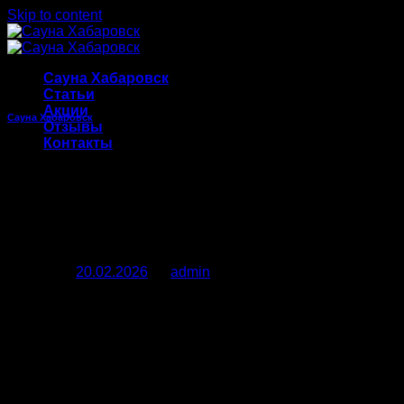
Skip to content
Сауна Хабаровск
Статьи
Акции
Сауна Хабаровск
Отзывы
Контакты
Сауны в Хабаровске: ваш
оазис тепла, уюта и
дружбы ждёт вас!
Posted on
20.02.2026
by
admin