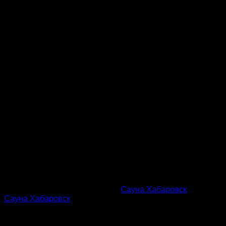
Эта запись была размещена в
Сауна Хабаровск
с меткой
Сауна Хабаровск
.