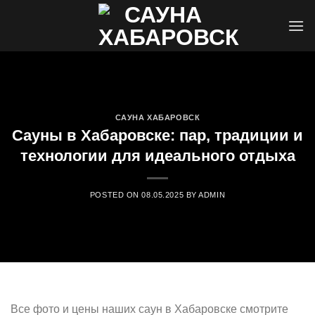
Skip
to
content
САУНА ХАБАРОВСК
Сауны в Хабаровске: пар, традиции и
технологии для идеального отдыха
POSTED ON
08.05.2025
BY
ADMIN
Все фото и цены наших саун в Хабаровске смотрите