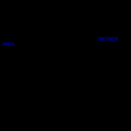
<h3>Элементы уюта</h3>

<p>Важно и то, как оформлено пространство. Обратите вни
Все фото и цены наших саун в Хабаровске
смотрите
здесь