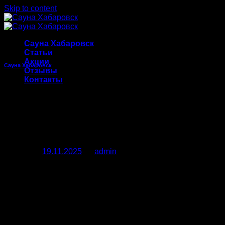
Skip to content
Сауна Хабаровск
Статьи
Акции
Сауна Хабаровск
Отзывы
Контакты
Сауны в Хабаровске:
отдых, который сближает
и наполняет энергией
Posted on
19.11.2025
by
admin