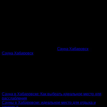
Эта запись была размещена в
Сауна Хабаровск
с меткой
Сауна Хабаровск
.
admin
Сауна в Хабаровске: Как выбрать идеальное место для
расслабления
Сауны в Хабаровске: идеальное место для отдыха и
здоровья