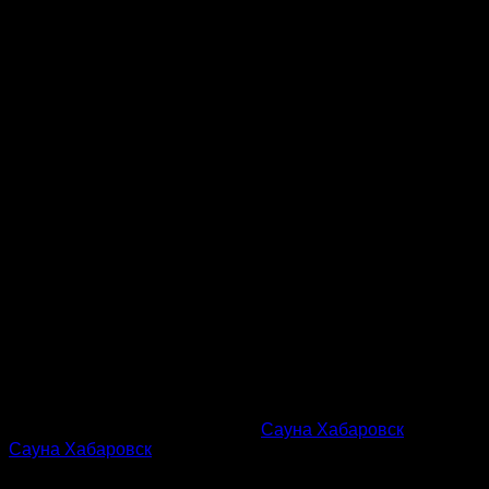
Эта запись была размещена в
Сауна Хабаровск
с меткой
Сауна Хабаровск
.