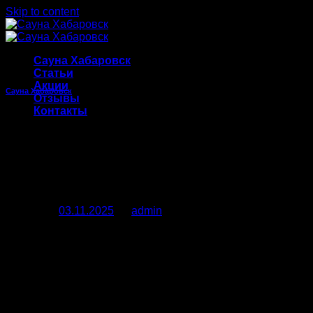
Skip to content
Сауна Хабаровск
Статьи
Акции
Сауна Хабаровск
Отзывы
Контакты
Сауны в Хабаровске: как
выбрать идеальное место
для отдыха и здоровья
Posted on
03.11.2025
by
admin