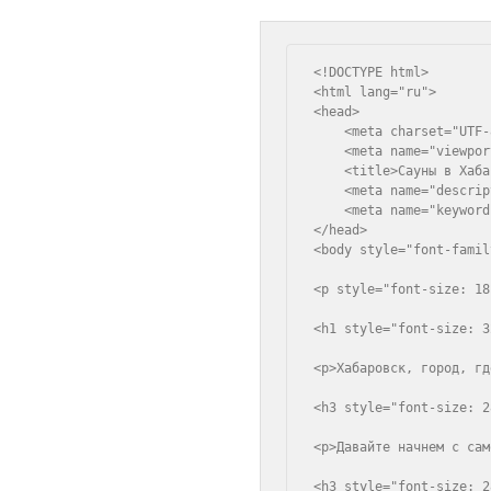
<!DOCTYPE html>

<html lang="ru">

<head>

    <meta charset="UTF-8
    <meta name="viewpor
    <title>Сауны в Хаба
    <meta name="descrip
    <meta name="keyword
</head>

<body style="font-famil
<p style="font-size: 18
<h1 style="font-size: 3
<p>Хабаровск, город, гд
<h3 style="font-size: 2
<p>Давайте начнем с сам
<h3 style="font-size: 2