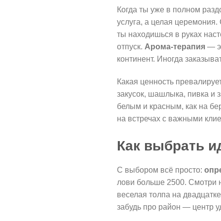
Когда ты уже в полном разд
услуга, а целая церемония.
ты находишься в руках наст
отпуск.
Арома-терапия
— эт
континент. Иногда заказыват
Какая ценность превалирует
закусок, шашлыка, пивка и з
белым и красным, как на бе
на встречах с важными кли
Как выбрать и
С выбором всё просто:
опр
лови больше 2500. Смотри 
веселая толпа на двадцатке
забудь про район — центр у