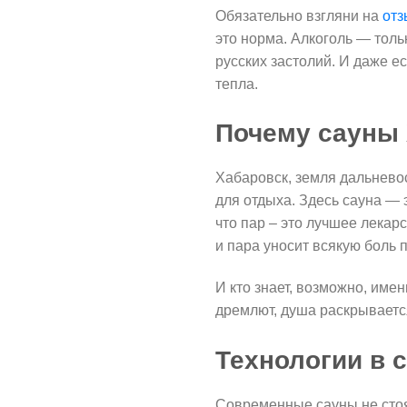
Обязательно взгляни на
от
это норма. Алкоголь — тол
русских застолий. И даже е
тепла.
Почему сауны 
Хабаровск, земля дальневос
для отдыха. Здесь сауна — э
что пар – это лучшее лекар
и пара уносит всякую боль 
И кто знает, возможно, име
дремлют, душа раскрывается
Технологии в 
Современные сауны не стоят