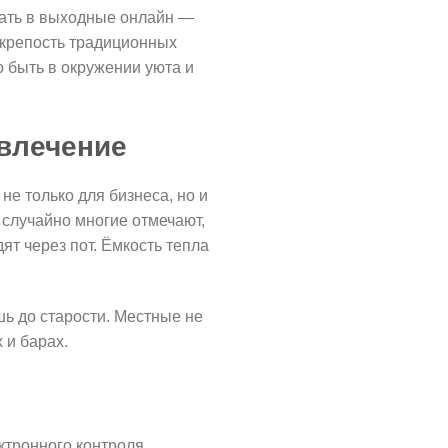
вать в выходные онлайн —
 крепость традиционных
о быть в окружении уюта и
звлечение
е только для бизнеса, но и
е случайно многие отмечают,
ят через пот. Ёмкость тепла
шь до старости. Местные не
 и барах.
ктронного контроля