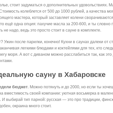
олье, стоит задуматься о дополнительных удовольствиях. Ма
 Стоимость колеблется от 500 до 1000 рублей, а качества мо
оящего мастера, который заставляет колени сворачиваются,
о ещё одна опция: пахучие масла за 200-600, и ты словно 
ь не надо, ведь это просто стоит в сауне в комплекте.
? Ужин после парилки, конечно! Кухни в саунах далеки от с
аканчивая легкими блюдами и коктейлями для тех, кто следи
регу моря. А вот с диваном можно расслабиться так, как эт
ентами.
деальную сауну в Хабаровске
едели бюджет
. Можно потянуть и до 2000, но если ты хоч
на вместимость своей компании: уютная восьмерка в мален
. И выбирай тип парной: русская — это про традиции, финс
добен, окраина много стоит.