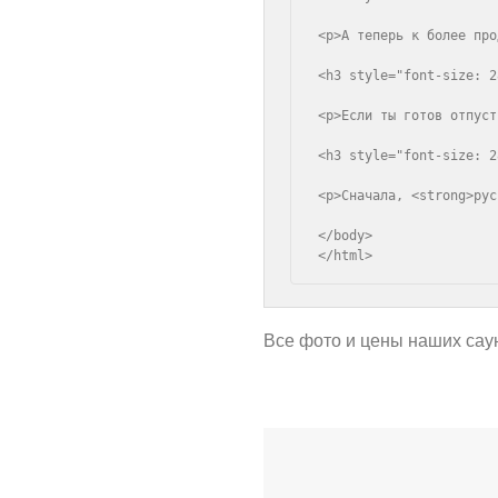
<p>А теперь к более про
<h3 style="font-size: 2
<p>Если ты готов отпуст
<h3 style="font-size: 2
<p>Сначала, <strong>рус
</body>

Все фото и цены наших сау