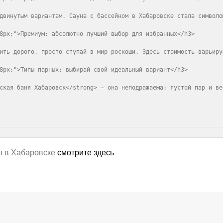
двинутым вариантам. Сауна с бассейном в Хабаровске стала символо
8px;">Премиум: абсолютно лучший выбор для избранных</h3>

ить дорого, просто ступай в мир роскоши. Здесь стоимость варьиру
8px;">Типы парных: выбирай свой идеальный вариант</h3>

ская баня Хабаровск</strong> — она неподражаема: густой пар и ве
н в Хабаровске
смотрите здесь