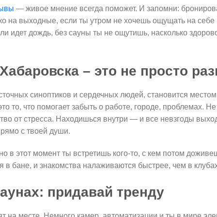
зывы
— живое мнение всегда поможет. И запомни: брониро
ько на выходные, если ты утром не хочешь ощущать на себе
сли идет дождь, без сауны ты не ощутишь, насколько здоров
Хабаровска – это не просто ра
точных синоптиков и сердечных людей, становится местом н
то то, что помогает забыть о работе, городе, проблемах. Н
ство от стресса. Находишься внутри — и все невзгоды выход
прямо с твоей души.
нно в этот момент ты встретишь кого-то, с кем потом доживе
 в бане, и знакомства налаживаются быстрее, чем в клубах
саунах: придавай тренду
 на месте. Немного камер, автоматизации и ты в мире эле