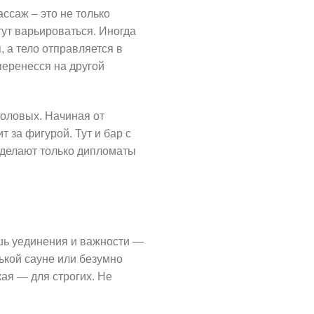
ссаж – это не только
гут варьироваться. Иногда
 а тело отправляется в
перенесся на другой
толовых. Начиная от
т за фигурой. Тут и бар с
о делают только дипломаты
ешь уединения и важности —
ькой сауне или безумно
кая — для строгих. Не