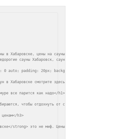
ны в Хабаровске, цены на сауны, сауна Хабаровск с джакузи, русск
едорогие сауны Хабаровск, сауна с бассейном Хабаровск, русская б
: 0 auto; padding: 20px; background: #fff; color: #333;">

ун в Хабаровске смотрите здесь: <a href="https://private-sauna.r
муре все парится как надо</h1>

бираются, чтобы отдохнуть от суеты. Вот тут-то и проявляется цел
ценам</h3>

вске</strong> это не миф. Цены прижались к разумным пределам: от