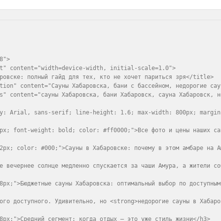
">

t" content="width=device-width, initial-scale=1.0">

ровске: полный гайд для тех, кто не хочет париться зря</title>

tion" content="Сауны Хабаровска, бани с бассейном, недорогие сау
s" content="сауны Хабаровска, бани Хабаровск, сауна Хабаровск, н
y: Arial, sans-serif; line-height: 1.6; max-width: 800px; margin
px; font-weight: bold; color: #ff0000;">Все фото и цены наших са
2px; color: #000;">Сауны в Хабаровске: почему в этом амбаре на А
е вечернее солнце медленно спускается за чаши Амура, а жители со
8px;">Бюджетные сауны Хабаровска: оптимальный выбор по доступным 
ого доступного. Удивительно, но <strong>недорогие сауны в Хабаро
8px;">Средний сегмент: когда отдых — это уже стиль жизни</h3>
