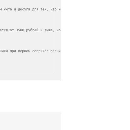
м уюта и досуга для тех, кто не жалеет средств на комфорт. Здесь
ется от 3500 рублей и выше, но и предложения на твоем пути — бли
ники при первом соприкосновении настраивают на правильный лад. К