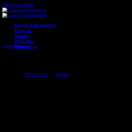
Skip to content
Сауна Хабаровск
Статьи
Акции
Отзывы
Контакты
Сауна Хабаровск
Сауны Хабаровска: ваш ид
Posted on
21.06.2025
by
admin