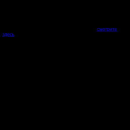
<p>Внимательно следите за чистотой и состоянием оборудо
Все фото и цены наших саун в Хабаровске
смотрите
здесь