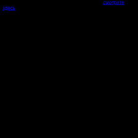
Все фото и цены наших саун в Хабаровске
смотрите
здесь