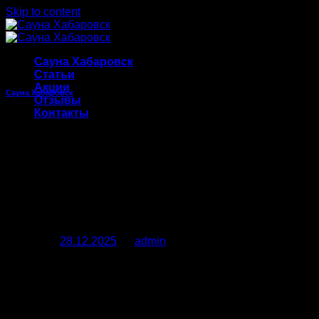
Skip to content
Сауна Хабаровск
Статьи
Акции
Сауна Хабаровск
Отзывы
Контакты
Сауны Хабаровска с
бассейном: идеальное
место для расслабления и
отдыха
Posted on
28.12.2025
by
admin