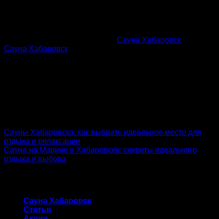
Эта запись была размещена в
Сауна Хабаровск
с меткой
Сауна Хабаровск
.
admin
Сауны Хабаровска: как выбрать идеальное место для
отдыха и релаксации
Сауна на Марине в Хабаровске: секреты идеального
отдыха и выбора
Сауна Хабаровск
Сауна Хабаровск
Статьи
Акции