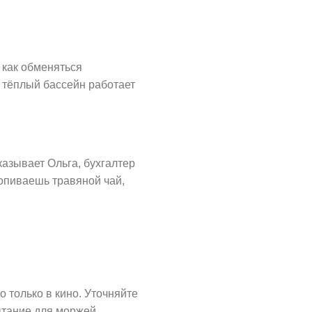
 как обменяться
 тёплый бассейн работает
казывает Ольга, бухгалтер
попиваешь травяной чай,
 только в кино. Уточняйте
ытание для моржей.