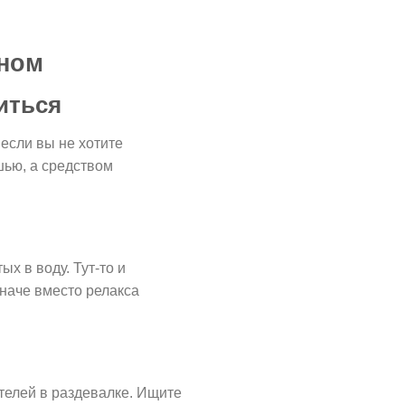
йном
иться
 если вы не хотите
шью, а средством
х в воду. Тут-то и
Иначе вместо релакса
ителей в раздевалке. Ищите