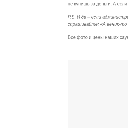
не купишь за деньги. А есл
P.S. И да – если админист
спрашивайте: «А веник-то
Все фото и цены наших сау