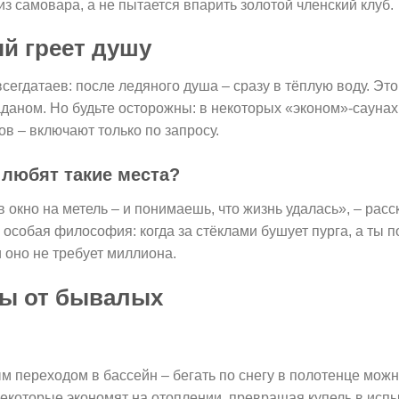
из самовара, а не пытается впарить золотой членский клуб.
ый греет душу
сегдатаев: после ледяного душа – сразу в тёплую воду. Это
даном. Но будьте осторожны: в некоторых «эконом»-саунах
в – включают только по запросу.
 любят такие места?
 окно на метель – и понимаешь, что жизнь удалась», – расс
 особая философия: когда за стёклами бушует пурга, а ты 
и оно не требует миллиона.
ты от бывалых
 переходом в бассейн – бегать по снегу в полотенце можно
некоторые экономят на отоплении, превращая купель в исп