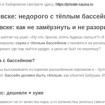
н в Хабаровске смотрите здесь:
https://private-sauna.ru
вске: недорого с тёплым бассе
ске: как не замёрзнуть и не разор
 шепчет на ушко: «Ну что, браток, опять будешь греться?» И
 февралю,
сауна с тёплым бассейном
становится не роско
риант, где пар льётся щедро, а цена не бьёт по кошельку?
а с бассейном?
 вы выскакиваете из парилки раскалённым пирожком и – булты
ет:
бассейн должен быть тёплым
, как объятия бабушки. 
с: дешевле ≠ хуже
зависит не от качества пара, а от количества золотых смес