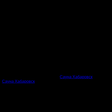
Эта запись была размещена в
Сауна Хабаровск
с меткой
Сауна Хабаровск
.