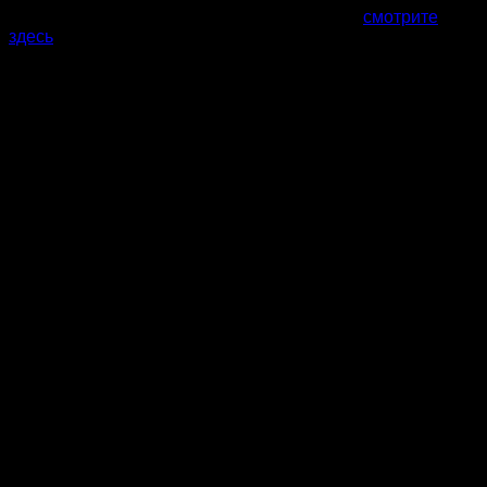
Все фото и цены наших саун в Хабаровске
смотрите
здесь