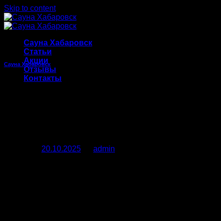
Skip to content
Сауна Хабаровск
Статьи
Акции
Сауна Хабаровск
Отзывы
Контакты
Сауны Хабаровска: как
выбрать идеальное место
для отдыха и веселья
Posted on
20.10.2025
by
admin