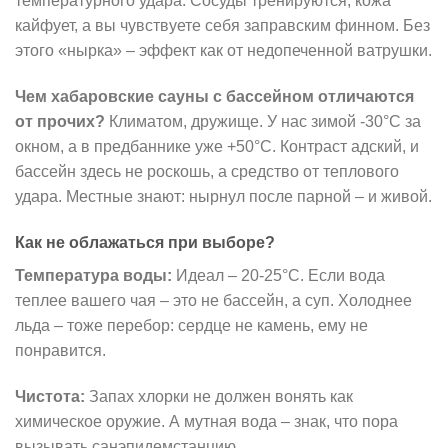
температурного удара. Сосуды тренируются, кожа
кайфует, а вы чувствуете себя заправским финном. Без
этого «нырка» – эффект как от недопеченной ватрушки.
Чем хабаровские сауны с бассейном отличаются
от прочих?
Климатом, дружище. У нас зимой -30°C за
окном, а в предбаннике уже +50°C. Контраст адский, и
бассейн здесь не роскошь, а средство от теплового
удара. Местные знают: нырнул после парной – и живой.
Как не облажаться при выборе?
Температура воды:
Идеал – 20-25°C. Если вода
теплее вашего чая – это не бассейн, а суп. Холоднее
льда – тоже перебор: сердце не камень, ему не
понравится.
Чистота:
Запах хлорки не должен вонять как
химическое оружие. А мутная вода – знак, что пора
вызывать санэпидемстанцию.