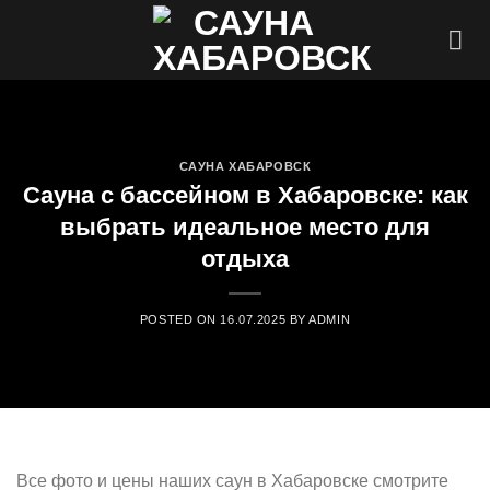
Skip
to
content
САУНА ХАБАРОВСК
Сауна с бассейном в Хабаровске: как
выбрать идеальное место для
отдыха
POSTED ON
16.07.2025
BY
ADMIN
Все фото и цены наших саун в Хабаровске смотрите