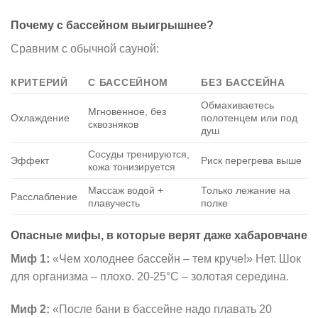
Почему с бассейном выигрышнее?
Сравним с обычной сауной:
КРИТЕРИЙ
С БАССЕЙНОМ
БЕЗ БАССЕЙНА
Обмахиваетесь
Мгновенное, без
Охлаждение
полотенцем или под
сквозняков
душ
Сосуды тренируются,
Эффект
Риск перегрева выше
кожа тонизируется
Массаж водой +
Только лежание на
Расслабление
плавучесть
полке
Опасные мифы, в которые верят даже хабаровчане
Миф 1:
«Чем холоднее бассейн – тем круче!» Нет. Шок
для организма – плохо. 20-25°C – золотая середина.
Миф 2:
«После бани в бассейне надо плавать 20