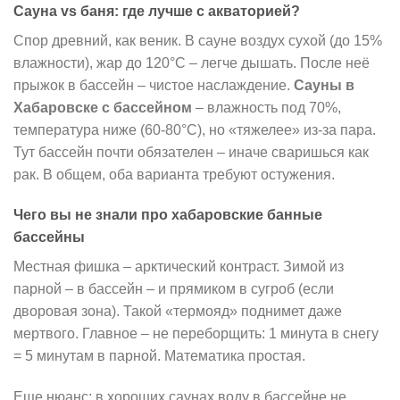
Сауна vs баня: где лучше с акваторией?
Спор древний, как веник. В сауне воздух сухой (до 15%
влажности), жар до 120°C – легче дышать. После неё
прыжок в бассейн – чистое наслаждение.
Сауны в
Хабаровске с бассейном
– влажность под 70%,
температура ниже (60-80°C), но «тяжелее» из-за пара.
Тут бассейн почти обязателен – иначе сваришься как
рак. В общем, оба варианта требуют остужения.
Чего вы не знали про хабаровские банные
бассейны
Местная фишка – арктический контраст. Зимой из
парной – в бассейн – и прямиком в сугроб (если
дворовая зона). Такой «термояд» поднимет даже
мертвого. Главное – не переборщить: 1 минута в снегу
= 5 минутам в парной. Математика простая.
Еще нюанс: в хороших саунах воду в бассейне не