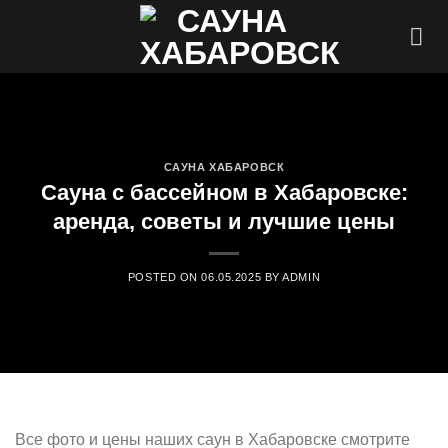
Skip
to
content
САУНА ХАБАРОВСК
Сауна с бассейном в Хабаровске:
аренда, советы и лучшие цены
POSTED ON
06.05.2025
BY
ADMIN
Все фото и цены наших саун в Хабаровске смотрите