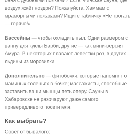
баня с дубовыми полками? Есть. Финская сауна, где
воздух жжёт ноздри? Пожалуйста. Хаммам с
мраморными лежаками? Ищите табличку «Не трогать
— горячо!».
Бассейны
— чтобы охладить пыл. Одни размером с
ванну для куклы Барби, другие — как мини-версия
Амура. В некоторых плавают лепестки роз, в других —
льдины из морозилки.
Дополнительно
— фитобочки, которые напомнят о
маминых соленьях в бочке; массажисты, способные
заставить ваши мышцы петь оперу. Сауны в
Хабаровске не разочаруют даже самого
привередливого посетителя.
Как выбрать?
Совет от бывалого: