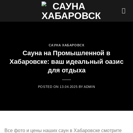
Skip
to
content
САУНА ХАБАРОВСК
Сауна на Промышленной в
Хабаровске: ваш идеальный оазис
для отдыха
POSTED ON
13.04.2025
BY
ADMIN
Все фото и цены наших саун в Хабаровске смотрите