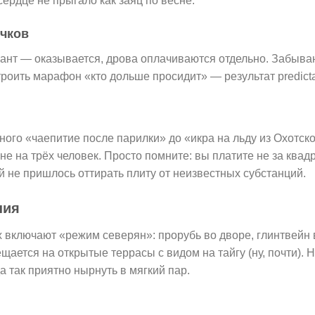
ердце не прыгало как заяц по весне.
чков
нт — оказывается, дрова оплачиваются отдельно. Забываю
троить марафон «кто дольше просидит» — результат predicta
ного «чаепитие после парилки» до «икра на льду из Охотск
не на трёх человек. Просто помните: вы платите не за квадр
ей не пришлось оттирать плиту от неизвестных субстанций.
ния
х включают «режим северян»: прорубь во дворе, глинтвейн 
щается на открытые террасы с видом на тайгу (ну, почти). 
а так приятно нырнуть в мягкий пар.