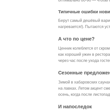
оптимально 80-90 — чтобы с
Типичные ошибки нови
Берут самый дешёвый вариа
нагревается!). Пытаются ус
А что по цене?
Ценник колеблется от скром
как хороший ужин в рестора
через час после ухода гост
Сезонные предложе
Зимой в хабаровских сауна
на лавках. Летом акцент сме
осень, когда после листопад
И напоследок