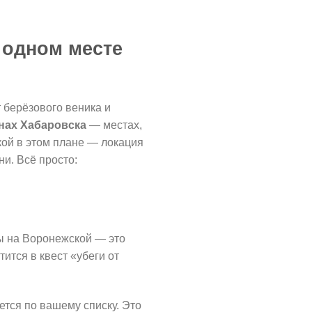
 одном месте
т берёзового веника и
нах Хабаровска
— местах,
кой в этом плане — локация
ни. Всё просто:
ны на Воронежской — это
ится в квест «убеги от
ется по вашему списку. Это