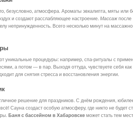
о, безусловно, атмосфера. Ароматы эвкалипта, мяты или б
оздух и создают расслабляющее настроение.
Массаж
после 
телу непринужденность. Всего несколько минут на массажно
уры
т уникальные процедуры: например, спа-ритуалы с примен
ми, а потом — в пар. Выходя оттуда, чувствуете себя как 
дходит для снятия стресса и восстановления энергии.
ик
отличное решение для праздников. С днём рождения, юбил
всё! Сауна создаст особую атмосферу, где никто не будет с
еры.
Баня с бассейном в Хабаровске
может стать тем мест