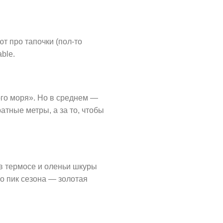
т про тапочки (пол-то
ble.
ого моря». Но в среднем —
атные метры, а за то, чтобы
в термосе и оленьи шкуры
Но пик сезона — золотая