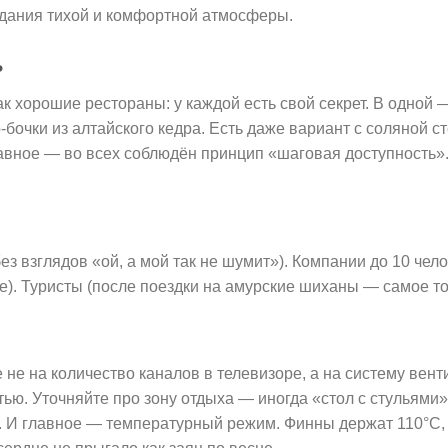
здания тихой и комфортной атмосферы.
ь
 хорошие рестораны: у каждой есть свой секрет. В одной 
-бочки из алтайского кедра. Есть даже вариант с соляной с
лавное — во всех соблюдён принцип «шаговая доступность».
ез взглядов «ой, а мой так не шумит»). Компании до 10 чел
). Туристы (после поездки на амурские шиханы — самое то
 не на количество каналов в телевизоре, а на систему вен
тью. Уточняйте про зону отдыха — иногда «стол с стульями
и. И главное — температурный режим. Финны держат 110°C,