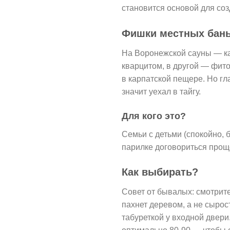
становится основой для со
Фишки местных бан
На Воронежской сауны — как
кварцитом, в другой — фито
в карпатской пещере. Но г
значит уехал в тайгу.
Для кого это?
Семьи с детьми (спокойно, б
парилке договориться проще
Как выбирать?
Совет от бывалых: смотрите
пахнет деревом, а не сырос
табуреткой у входной двер