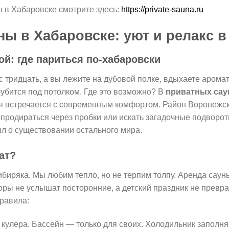
н в Хабаровске смотрите здесь:
https://private-sauna.ru
ы в Хабаровске: уют и релакс в
й: где париться по-хабаровски
с тридцать, а вы лежите на дубовой полке, вдыхаете арома
лубится под потолком. Где это возможно? В
приватных сау
ия встречается с современным комфортом. Район Воронежс
о продираться через пробки или искать загадочные подворот
ыл о существовании остального мира.
ат?
ибиряка. Мы любим тепло, но не терпим толпу. Аренда сау
оры не услышат посторонние, а детский праздник не преврат
правила:
 кулера. Бассейн — только для своих. Холодильник заполня