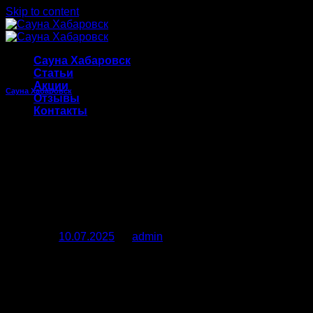
Skip to content
Сауна Хабаровск
Статьи
Акции
Сауна Хабаровск
Отзывы
Контакты
Идеальная сауна в
Хабаровске: секреты
выбора и ритуалы
парения
Posted on
10.07.2025
by
admin