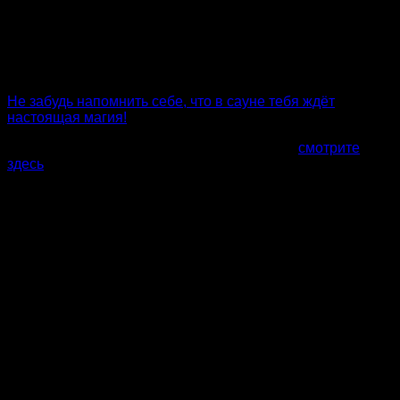
когда заходишь в парную, ты не только очищаешь тело,
но и омолаживаешь дух. Банька – твой верный друг. На
следующее парение обучись этому искусству, и тогда ты
точно полюбишь каждую минуту пребывания в паре по-
настоящему.
Не забудь напомнить себе, что в сауне тебя ждёт
настоящая магия!
Все фото и цены наших саун в Хабаровске
смотрите
здесь