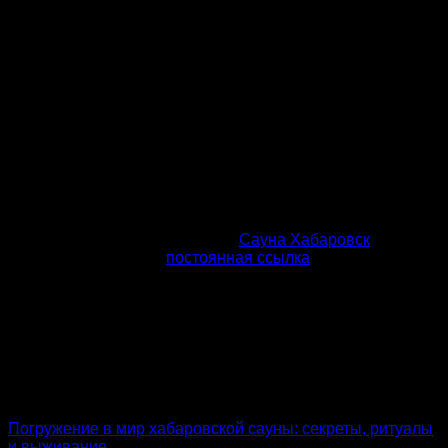
Эта запись была размещена в
Сауна Хабаровск
.
Добавить в закладки
постоянная ссылка
.
admin
Погружение в мир хабаровской сауны: секреты, ритуалы
и выживание