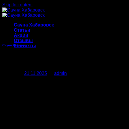
Skip to content
Сауна Хабаровск
Статьи
Акции
Отзывы
Контакты
Сауна Хабаровск
Сауны в Хабаровске: Как 
Posted on
21.11.2025
by
admin