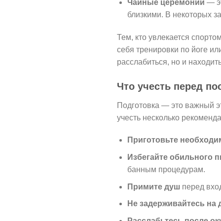
Чайные церемонии
— эт
близкими. В некоторых з
Тем, кто увлекается спорто
себя тренировки по йоге и
расслабиться, но и находить
Что учесть перед п
Подготовка — это важный э
учесть несколько рекоменда
Приготовьте необход
Избегайте обильного п
банным процедурам.
Примите душ
перед вход
Не задерживайтесь на 
Расслабьтесь после ок