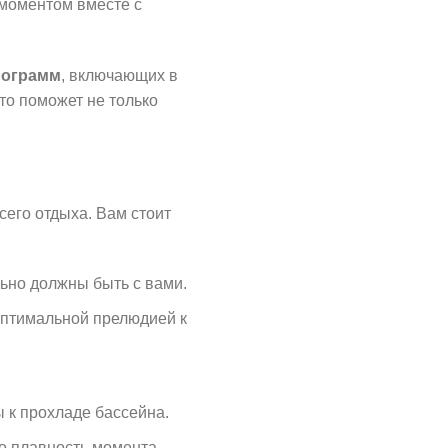
 моментом вместе с
рограмм
, включающих в
то поможет не только
сего отдыха. Вам стоит
льно должны быть с вами.
оптимальной прелюдией к
 к прохладе бассейна.
то плавность момента