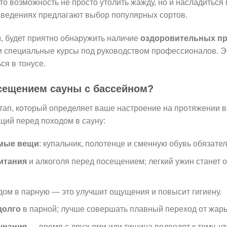
о возможность не просто утолить жажду, но и насладиться
аведениях предлагают выбор популярных сортов.
м, будет приятно обнаружить наличие
оздоровительных п
ли специальные курсы под руководством профессионалов. Э
ся в тонусе.
осещением сауны с бассейном?
тап, который определяет ваше настроение на протяжении в
ций перед походом в сауну:
имые вещи
: купальник, полотенце и сменную обувь обязате
итания
и алкоголя перед посещением; легкий ужин станет 
ом в парную — это улучшит ощущения и повысит гигиену.
долго
в парной; лучше совершать плавный переход от жары
унания
— время с друзьями или тишина подводят к тому, ч