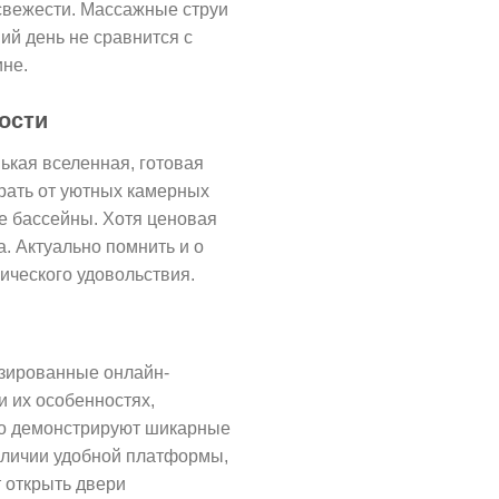
свежести. Массажные струи
ий день не сравнится с
ине.
ости
ькая вселенная, готовая
брать от уютных камерных
е бассейны. Хотя ценовая
а. Актуально помнить и о
ического удовольствия.
изированные онлайн-
 их особенностях,
о демонстрируют шикарные
аличии удобной платформы,
 открыть двери