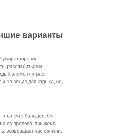
учшие варианты
де умиротворение
ти, расслабиться и
ждый элемент играет
ьная опция для отдыха, но,
 это нечто большее. Он
но до предела, прыжок в
ь, возвращает нас к жизни.