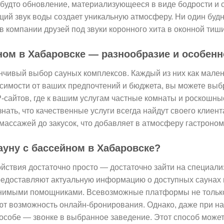
будто обновление, материализующееся в виде бодрости и 
ящий звук воды создает уникальную атмосферу. Ни один будн
 компании друзей под звуки коронного хита в оконной тиш
ном в Хабаровске — разнообразие и особенн
нчивый выбор сауных комплексов. Каждый из них как мален
висимости от ваших предпочтений и бюджета, вы можете вы
P-сайтов, где к вашим услугам частные комнаты и роскошны
знать, что качественные услуги всегда найдут своего клиент
массажей до закусок, что добавляет в атмосферу гастроном
ауну с бассейном в Хабаровске?
ойствия достаточно просто — достаточно зайти на специал
редоставляют актуальную информацию о доступных саунах и
нимыми помощниками. Всевозможные платформы не тольк
ают возможность онлайн-бронирования. Однако, даже при н
особе — звонке в выбранное заведение. Этот способ может