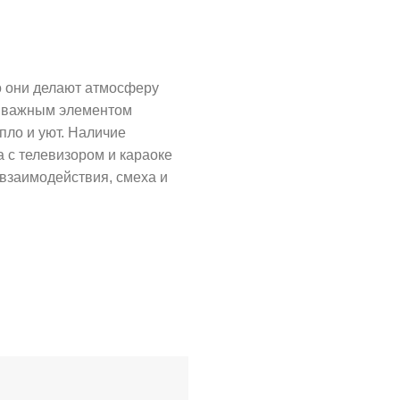
о они делают атмосферу
о, важным элементом
пло и уют. Наличие
а с телевизором и караоке
 взаимодействия, смеха и