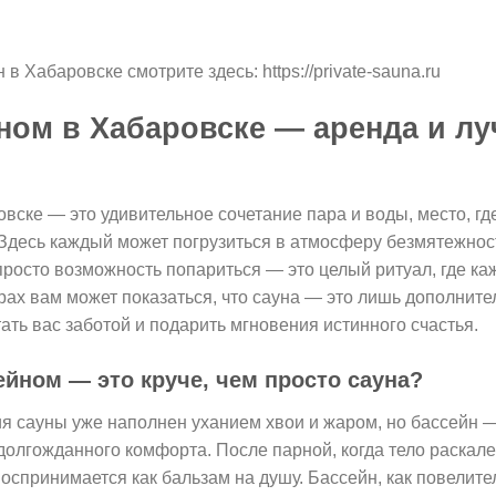
в Хабаровске смотрите здесь: https://private-sauna.ru
йном в Хабаровске — аренда и л
вске — это удивительное сочетание пара и воды, место, г
 Здесь каждый может погрузиться в атмосферу безмятежнос
просто возможность попариться — это целый ритуал, где ка
ах вам может показаться, что сауна — это лишь дополнител
тать вас заботой и подарить мгновения истинного счастья.
ейном — это круче, чем просто сауна?
я сауны уже наполнен уханием хвои и жаром, но бассейн —
долгожданного комфорта. После парной, когда тело раскале
спринимается как бальзам на душу. Бассейн, как повелител