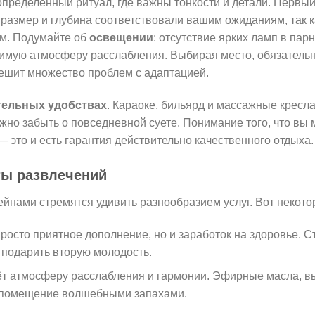
определённый ритуал, где важны тонкости и детали. Первы
 размер и глубина соответствовали вашим ожиданиям, так 
м. Подумайте об
освещении
: отсутствие ярких ламп в пар
имую атмосферу расслабления. Выбирая место, обязатель
решит множество проблем с адаптацией.
ельных удобствах
. Караоке, бильярд и массажные кресл
жно забыть о повседневной суете. Понимание того, что вы
— это и есть гарантия действительно качественного отдыха.
ы развлечений
йнами стремятся удивить разнообразием услуг. Вот некотор
росто приятное дополнение, но и заработок на здоровье. С
подарить вторую молодость.
т атмосферу расслабления и гармонии. Эфирные масла, в
 помещение волшебными запахами.