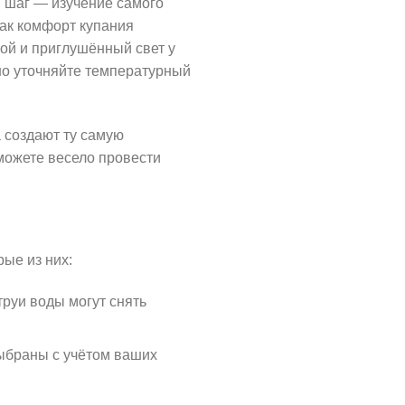
й шаг — изучение самого
как комфорт купания
ной и приглушённый свет у
но уточняйте температурный
а создают ту самую
 можете весело провести
ые из них:
труи воды могут снять
ыбраны с учётом ваших